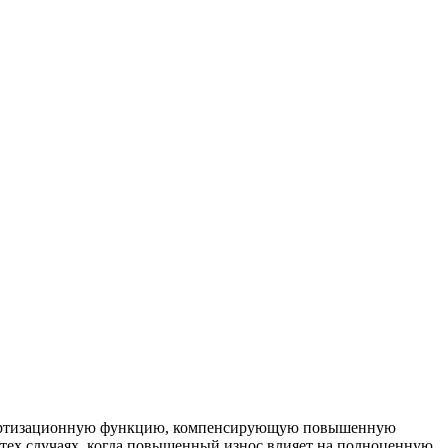
амортизационную функцию, компенсирующую повышенную
 тех случаях, когда повышенный износ влияет на полноценную