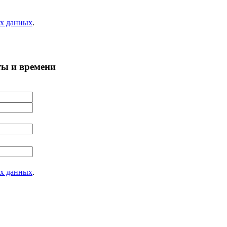
ых данных
.
ты и времени
ых данных
.