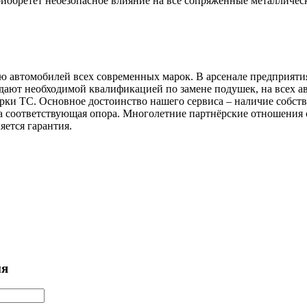
риобретёт небезопасное влияние на все сопряжённые металличес
 автомобилей всех современных марок. В арсенале предприятия
ают необходимой квалификацией по замене подушек, на всех ав
рки ТС. Основное достоинство нашего сервиса – наличие собств
на соответствующая опора. Многолетние партнёрские отношения
яется гарантия.
мя